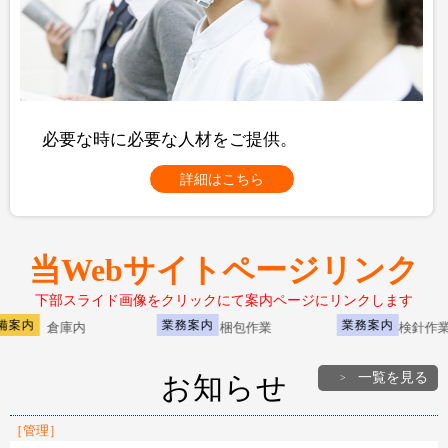
必要な時に必要な人材をご提供。
詳細はこちら
当Webサイトページリンク
下部スライド画像をクリックにて案内ページにリンクします
案内
業務案内
業務案内
倉庫内
梱包作業
検針作業
一覧を見る
お知らせ
［管理］